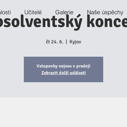
losti
Učitelé
Galerie
Naše úspěchy
solventský konc
čt 24. 6.
  |  
Kyjov
Vstupenky nejsou v prodeji
Zobrazit další události