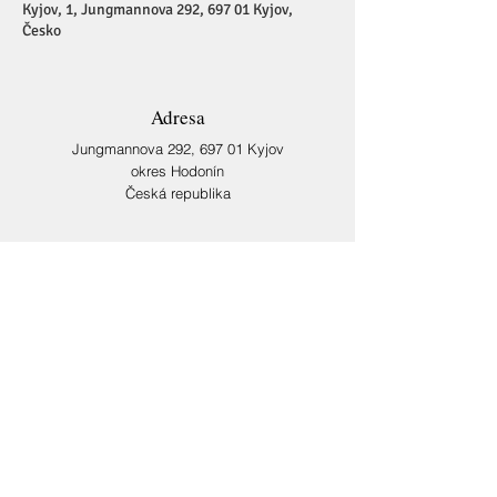
Kyjov, 1, Jungmannova 292, 697 01 Kyjov,
Česko
Adresa
Jungmannova 292,
697 01 Kyjov
okres Hodonín
Česká republika
Kontakt
reditel@zuskyjov.cz
podrobnější kontakt -
kontakt
kontakt na konkrétní učitele -
učitelé
Sledujte nás