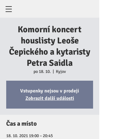
Komorní koncert
houslisty Leoše
Čepického a kytaristy
Petra Saidla
po 18. 10.
  |  
Kyjov
Vstupenky nejsou v prodeji
Zobrazit další události
Čas a místo
18. 10. 2021 19:00 – 20:45