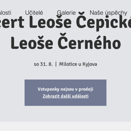
losti
Učitelé
Galerie
Naše úspěchy
ert Leoše Čepick
Leoše Černého
so 31. 8.
  |  
Milotice u Kyjova
Vstupenky nejsou v prodeji
Zobrazit další události