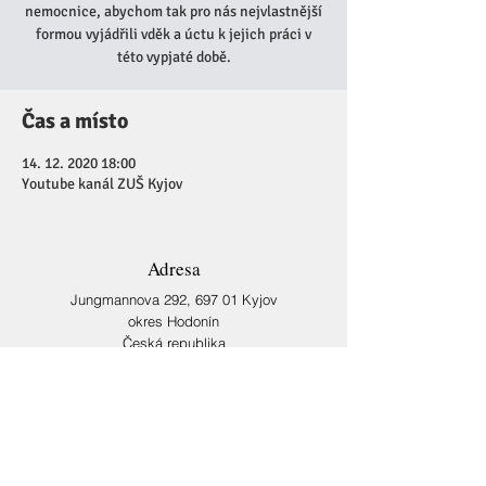
nemocnice, abychom tak pro nás nejvlastnější
formou vyjádřili vděk a úctu k jejich práci v
této vypjaté době.
Čas a místo
14. 12. 2020 18:00
Youtube kanál ZUŠ Kyjov
Adresa
Jungmannova 292,
697 01 Kyjov
okres Hodonín
Česká republika
Kontakt
reditel@zuskyjov.cz
podrobnější kontakt -
kontakt