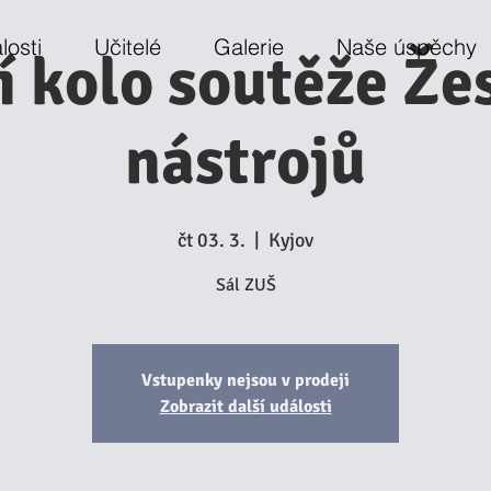
losti
Učitelé
Galerie
Naše úspěchy
í kolo soutěže Že
nástrojů
čt 03. 3.
  |  
Kyjov
Sál ZUŠ
Vstupenky nejsou v prodeji
Zobrazit další události