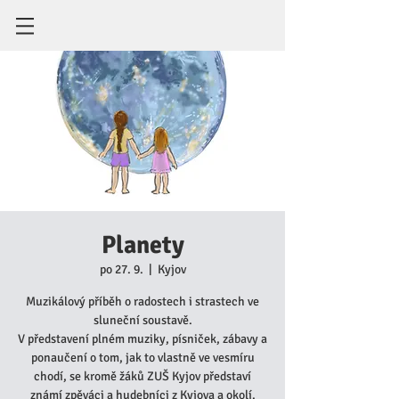
Planety
po 27. 9.
  |  
Kyjov
Muzikálový příběh o radostech i strastech ve
sluneční soustavě.
V představení plném muziky, písniček, zábavy a
ponaučení o tom, jak to vlastně ve vesmíru
chodí, se kromě žáků ZUŠ Kyjov představí
známí zpěváci a hudebníci z Kyjova a okolí.