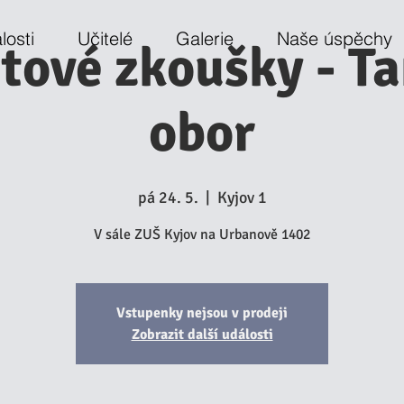
losti
Učitelé
Galerie
Naše úspěchy
tové zkoušky - T
obor
pá 24. 5.
  |  
Kyjov 1
V sále ZUŠ Kyjov na Urbanově 1402
Vstupenky nejsou v prodeji
Zobrazit další události