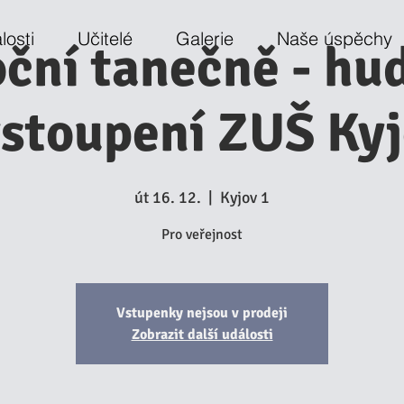
losti
Učitelé
Galerie
Naše úspěchy
ční tanečně - hu
stoupení ZUŠ Ky
út 16. 12.
  |  
Kyjov 1
Pro veřejnost
Vstupenky nejsou v prodeji
Zobrazit další události