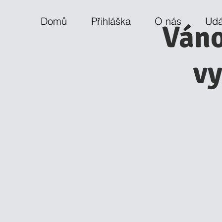
Domů
Přihláška
O nás
Udá
Váno
vy