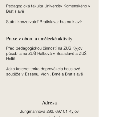
Pedagogická fakulta Univerzity Komenského v
Bratislavě
Státní konzervatoř Bratislava: hra na klavír
Praxe v oboru a umělecké aktivity
Před pedagogickou činností na ZUŠ Kyjov
působila na ZUŠ Hálková v Bratislavě a ZUŠ
Holíč
Jako korepetitorka doprovázela houslové
soutěže v Essenu, Vídni, Brně a Bratislavě
Adresa
Jungmannova 292,
697 01 Kyjov
okres Hodonín
Česká republika