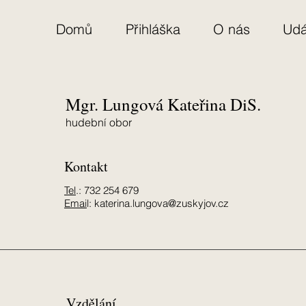
Domů
Přihláška
O nás
Udá
Mgr. Lungová Kateřina DiS.
hudební obor
Kontakt
Tel
.:
732 254 679
Emai
l:
katerina.lungova@zuskyjov.cz
Vzdělání