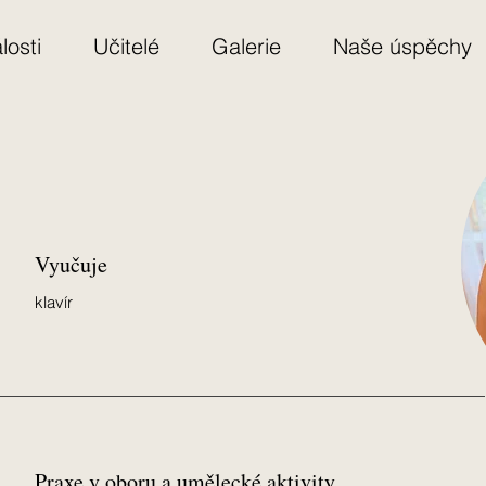
losti
Učitelé
Galerie
Naše úspěchy
Vyučuje
klavír
Praxe v oboru a umělecké aktivity